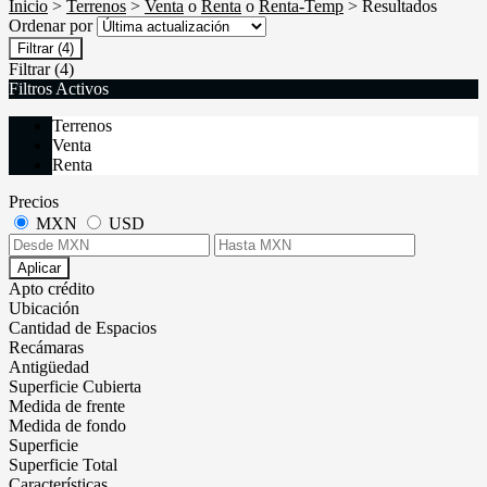
Inicio
>
Terrenos
>
Venta
o
Renta
o
Renta-Temp
> Resultados
Ordenar por
Filtrar
(4)
Filtrar
(4)
Filtros Activos
Terrenos
Venta
Renta
Precios
MXN
USD
Aplicar
Apto crédito
Ubicación
Cantidad de Espacios
Recámaras
Antigüedad
Superficie Cubierta
Medida de frente
Medida de fondo
Superficie
Superficie Total
Características