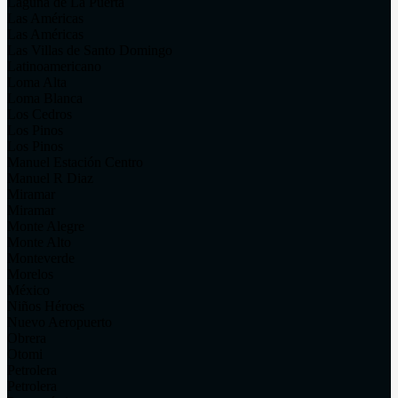
Laguna de La Puerta
Las Américas
Las Américas
Las Villas de Santo Domingo
Latinoamericano
Loma Alta
Loma Blanca
Los Cedros
Los Pinos
Los Pinos
Manuel Estación Centro
Manuel R Diaz
Miramar
Miramar
Monte Alegre
Monte Alto
Monteverde
Morelos
México
Niños Héroes
Nuevo Aeropuerto
Obrera
Otomi
Petrolera
Petrolera