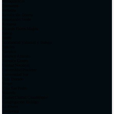
Petroquímicas
Primavera
Reforma
Revolución Obrera
Revolución Verde
Reynosa
Ricardo Flores Magón
Sahop
Smith
Solidaridad Voluntad y Trabajo
Talleres
Tampico
Tampico Altamira
Tampico Centro
Unidad Nacional
Universidad Poniente
Universidad Sur
Valle Dorado
Vergel
Villa San Pedro
Volantín
Ciudad Ciudad Cuauhtémoc
Congregacion Hidalgo
La Rivera
Lindavista