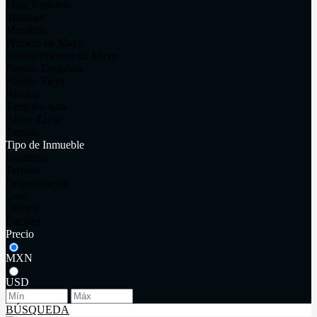
Mata Redonda
Miramar
Moralillo
Primero de Mayo
Pueblo Primero de Mayo
Pueblo Tamiahua
Pueblo Viejo
Pánuco
Tampico Alto
Aldea Zama
Tamuin
Tipo de Inmueble
Indistinto
Terreno
Departamento
Casa
Oficina
Locales
Precio
MXN
USD
BÚSQUEDA