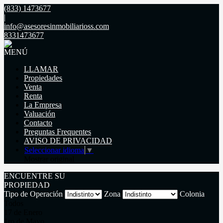
(833) 1473677
|
info@asesoresinmobiliarioss.com
8331473677
MENÚ
LLAMAR
Propiedades
Venta
Renta
La Empresa
Valuación
Contacto
Preguntas Frequentes
AVISO DE PRIVACIDAD
Seleccionar idioma
▼
Mostrar original
ENCUENTRE SU
PROPIEDAD
Tipo de Operación
Zona
Colonia
Todos
17 de Enero
1ro de Mayo