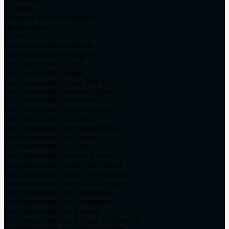
El Ojital
Enrique Cárdenas Gonzalez
Flamboyanes
Flores
Fraccionamiento Arboledas
Fraccionamiento Arcángeles
Fraccionamiento Arecas
Fraccionamiento Chairel
Fraccionamiento Colinas Del Sol
Fraccionamiento Comercial Fimex
Fraccionamiento Fundadores
Fraccionamiento Hacienda del Rul
Fraccionamiento Jacarandas
Fraccionamiento Lagunas de Miralta
Fraccionamiento Las Dunas
Fraccionamiento Las Villas
Fraccionamiento Loma de Rosales
Fraccionamiento Lomas Del Chairel
Fraccionamiento Lomas Del Naranjal
Fraccionamiento Lomas de La Aurora
Fraccionamiento Los Almendros
Fraccionamiento Los Arcángeles
Fraccionamiento Los Encinos
Fraccionamiento Los Encinos Residencial