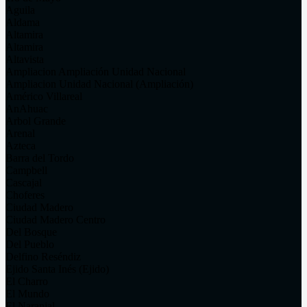
Aguila
Aldama
Altamira
Altamira
Altavista
Ampliacion Ampliación Unidad Nacional
Ampliacion Unidad Nacional (Ampliación)
Américo Villareal
AnAhuac
Arbol Grande
Arenal
Azteca
Barra del Tordo
Campbell
Cascajal
Choferes
Ciudad Madero
Ciudad Madero Centro
Del Bosque
Del Pueblo
Delfino Reséndiz
Ejido Santa Inés (Ejido)
El Charro
El Mundo
El Naranjal