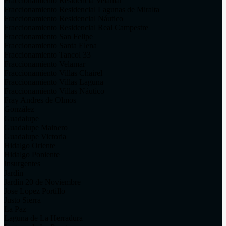
Fraccionamiento Residencia Velamar
Fraccionamiento Residencial Lagunas de Miralta
Fraccionamiento Residencial Náutico
Fraccionamiento Residencial Real Campestre
Fraccionamiento San Felipe
Fraccionamiento Santa Elena
Fraccionamiento Tancol 33
Fraccionamiento Velamar
Fraccionamiento Villas Chairel
Fraccionamiento Villas Laguna
Fraccionamiento Villas Náutico
Fray Andres de Olmos
González
Guadalupe
Guadalupe Mainero
Guadalupe Victoria
Hidalgo Oriente
Hidalgo Poniente
Insurgentes
Jardín
Jardín 20 de Noviembre
Jose Lopez Portillo
Justo Sierra
La Paz
Laguna de La Herradura